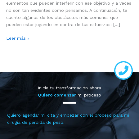
elementos que pueden interferir con ese objetivo y a veces
no son tan evidentes como pensamos. A continuación, te
cuento algunos de los obstáculos más comunes que
pueden estar jugando en contra de tus esfuerzos: […]
Factores
Leer más »
que
me
impiden
bajar
de
peso
Inicia tu transformación ahora
Quiero comenzar
mi proceso
Quiero agendar mi cita y empezar con el proceso para mi
cirugía de pérdida de peso.